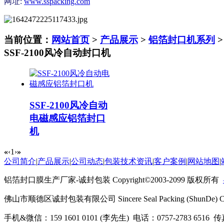
网址:
www.sspacking.com
当前位置：
网站首页
>
产品展示
>
铝箔封口机系列
SSF-2100风冷自动封口机
SSF-2100风冷自动
电磁感应铝箔封口
机
«
‹
1
›
»
公司简介
|
产品展示
|
公司动态
|
包装技术资讯
|
客户案例
|
网站地图
|
铝箔
封口
膜生产厂家-诚封包装 Copyright©2003-2099 版权所有
佛山市顺德区诚封包装有限公司 Sincere Seal Packing (ShunDe) C
手机&微信：159 1601 0101 (李先生) 电话：0757-2783 6516 传真：