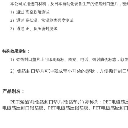
本公司采用进口材料，及日本自动化设备生产的铝箔封口垫片，密
1
）通过
高空跌落测试
2
）通过
高低温、常温剥离强度测试
3
）通过
正、负压密封测试
特殊效果定制：
1
）铝箔封口垫片上可印刷商标、图案、电话、镭射防伪标志，彰
2
）铝箔封口垫片可冲裁成带小耳朵的形状，方便撕开封口
产品别名：
PET(
聚酯
)
瓶铝箔封口垫片
(
铝箔垫片
)
亦称为：
PET
电磁感
电磁感应封口铝箔膜、
PET
电磁感应铝箔膜、
PET
电磁感应封