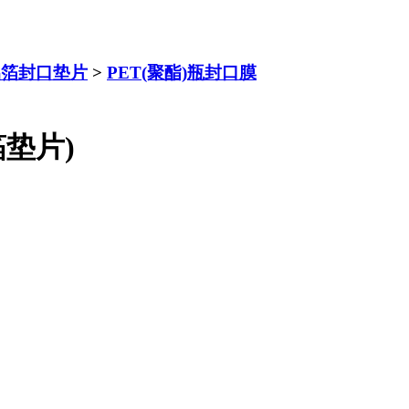
铝箔封口垫片
>
PET(聚酯)瓶封口膜
箔垫片)