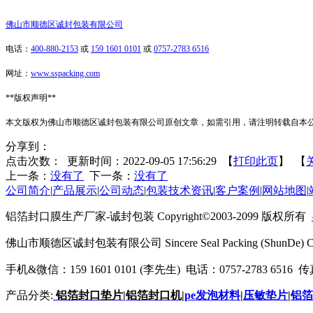
佛山市顺德区诚封包装有限公司
电话：
400-880-2153
或
159 1601 0101
或
0757-2783 6516
网址：
www.sspacking.com
**
版权声明
**
本文版权为佛山市顺德区诚封包装有限公司原创文章，如需引用，请注明转载自本
分享到：
点击次数：
更新时间：2022-09-05 17:56:29 【
打印此页
】 【
上一条：
没有了
下一条：
没有了
公司简介
|
产品展示
|
公司动态
|
包装技术资讯
|
客户案例
|
网站地图
|
铝箔
封口
膜生产厂家-诚封包装 Copyright©2003-2099 版权所有
佛山市顺德区诚封包装有限公司 Sincere Seal Packing (ShunDe) C
手机&微信：159 1601 0101 (李先生) 电话：0757-2783 6516 传真：
产品分类:
铝箔封口垫片
|
铝箔封口机
|
pe发泡材料
|
压敏垫片
|
铝箔