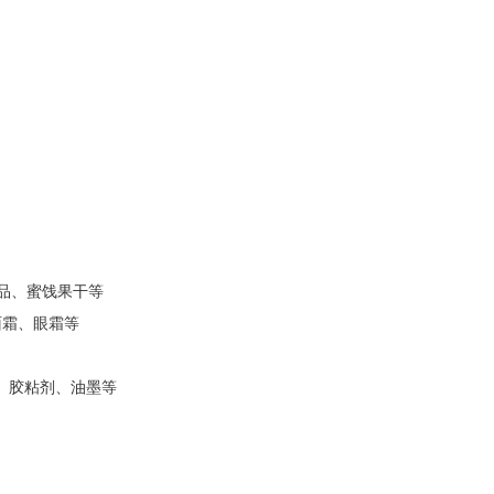
品、蜜饯果干等
面霜
、
眼霜
等
、胶粘剂、油墨等