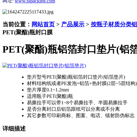
网址:
www.sspacking.com
当前位置：
网站首页
>
产品展示
>
按瓶子材质分类
PET(聚酯)瓶封口膜
PET(聚酯)瓶铝箔封口垫片(铝
垫片型号
PET(聚酯)瓶铝箔封口垫片(铝箔垫片)
材料结构
纸或者PE发泡+铝箔+热封膜(2层~5层结构)
垫片厚度
0.1~1.2mm
适用瓶子
PET(聚酯)瓶
易撕拉手
可以带1~8个易撕拉手、半圆易撕拉手
是否分离
封口后铝箔跟纸可以分离或不分离
其它参数
可印刷商标、图案、电话、镭射防伪标志
详细描述