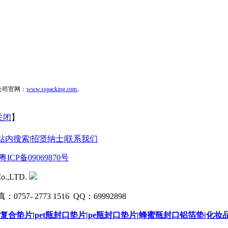
公司官网：
www.sspacking.com
。
关闭
】
站内搜索
|
招贤纳士
|
联系我们
粤ICP备09069870号
o.,LTD.
0757- 2773 1516 QQ：69992898
复合垫片
|
pet瓶封口垫片
|
pe瓶封口垫片
|
蜂蜜瓶封口铝箔垫
|
化妆