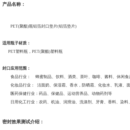
产品名称：
PET(
聚酯
)
瓶铝箔封口垫片
(
铝箔垫片
)
适用瓶子材质：
PET
塑料瓶，
PET(
聚酯
)
塑料瓶
封口应用范围：
食品
行业：
蜂蜜制品、饮料、酒类、茶叶、咖啡、酱料、休闲食
化妆品行业：
洁面
奶、保湿霜、香水，防晒霜、
化妆水
、
乳液
、
医
药
保健
行业：
药品、保健品、运动营养品、动物药剂等
日用化工行业：农药、机油、润滑油、洗涤剂、牙膏、
香料、染料
密封效果测试介绍：