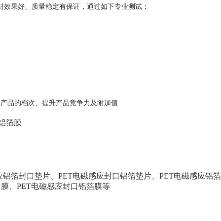
封效果好、质量稳定有保证，通过如下专业测试：
显产品的档次、提升产品竞争力及附加值
铝箔膜
应铝箔封口垫片、
PET
电磁感应封口铝箔垫片、
PET
电磁感应铝箔
口膜、
PET
电磁感应封口铝箔膜等