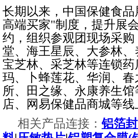
长期以来，中国保健食品
高端买家
"
制度，提升展
约，组织参观团现场采购
堂、海王星辰、大参林、
宝芝林、采芝林等连锁药
玛、卜蜂莲花、华润、春
所、田之缘、永康养生馆
店、网易保健品商城等线
相关产品连接：
铝箔封
料
|
压敏垫片
|
铝塑复合膜
(