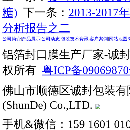
糖)
下一条：
2013-2
分析报告之二
公司简介
|
产品展示
|
公司动态
|
包装技术资讯
|
客户案例
|
网站地图
|
铝箔
封口
膜生产厂家-诚封包装 
权所有
粤ICP备0906987
佛山市顺德区诚封包装有限公司 Si
(ShunDe) Co.,LTD.
手机&微信：159 1601 010