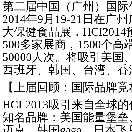
第二届中国（广州）国际
2014
年
9
月
19-21
日在广州
大保健食品展，
HCI2014
500
多家展商，
1500
个高
50000
人次。将吸引美国
西班牙、韩国、台湾、香
【上届回顾：国际品牌竞
HCI 2013
吸引来自全球的
知名品牌：美国能量堡垒
迈克、韩国
gaga
、日本飞