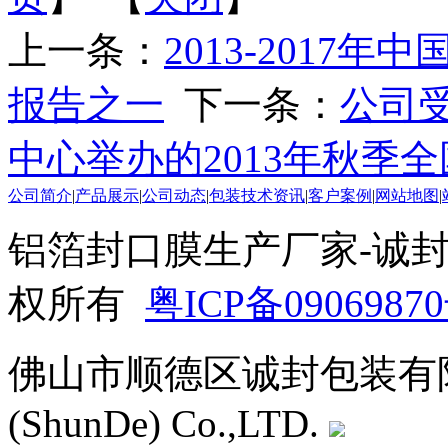
上一条：
2013-201
报告之一
下一条：
公司
中心举办的2013年秋季
公司简介
|
产品展示
|
公司动态
|
包装技术资讯
|
客户案例
|
网站地图
|
铝箔
封口
膜生产厂家-诚封包装 
权所有
粤ICP备0906987
佛山市顺德区诚封包装有限公司 Si
(ShunDe) Co.,LTD.